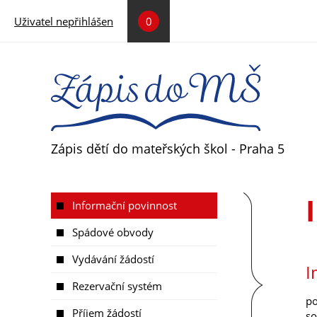
Přejít k hlavnímu obsahu
Uživatel nepřihlášen
0
Zápis dětí do mateřských škol - Praha 5
Informační povinnost
Spádové obvody
Vydávání žádostí
I
Rezervační systém
po
Příjem žádostí
so