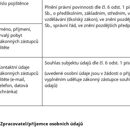
íslo pojištěnce
Plnění právní povinnosti dle čl. 6 odst. 1
Sb., o předškolním, základním, středním,
vzdělávání (školský zákon), ve znění pozdě
Sb., správní řád, ve znění pozdějších předp
Jméno, příjmení,
rvalý pobyt
zákonných zástupců
ítěte
Souhlas subjektu údajů dle čl. 6 odst. 1 p
Kontaktní údaje
zákonných zástupců
(uvedené osobní údaje jsou v žádosti o při
ítěte (e-mail,
vyplněním uděluje zákonný zástupce souh
elefon, datová
údajů)
schránka)
 Zpracovatel/příjemce osobních údajů