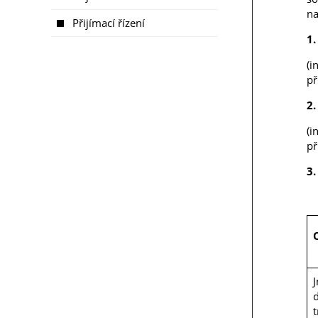
na
Přijímací řízení
1.
(i
př
2
(i
př
3.
t