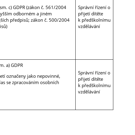
 písm. c) GDPR (zákon č. 561/2004
Správní řízení o
 vyšším odborném a jiném
přijetí dítěte
jších předpisů; zákon č. 500/2004
k předškolnímu
isů)
vzdělávání
ísm. a) GDPR
Správní řízení o
jetí označeny jako nepovinné,
přijetí dítěte
las se zpracováním osobních
k předškolnímu
vzdělávání