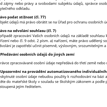
d zájmy nebo právy a svobodami subjektu údajů, správce osob
ytečného odkladu.
ávo podat stížnost (čl. 77)
bjekt údajů má právo obrátit se na Úřad pro ochranu osobních úd
ávo na odvolání souhlasu (čl. 7)
případě zpracování Vašich osobních údajů na základě souhlasu ke
řízení nebo čl. 9 odst. 2 písm. a) nařízení, máte právo udělený s
volání je zapotřebí učinit písemně, výslovným, srozumitelným a
 Předávání osobních údajů do jiných zemí
rávce zpracovávané osobní údaje nepředává do třetí země nebo m
 Upozornění na provádění automatizovaného individuálního
skytnuté osobní údaje nebudou použity k rozhodování na bázi au
těte do mateřské školy v souladu se školským zákonem a podle p
stoupená jejím ředitelem.