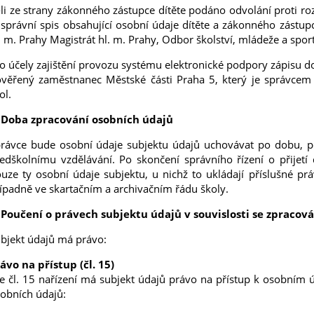
-li ze strany zákonného zástupce dítěte podáno odvolání proti ro
 správní spis obsahující osobní údaje dítěte a zákonného zástup
. m. Prahy Magistrát hl. m. Prahy, Odbor školství, mládeže a spor
o účely zajištění provozu systému elektronické podpory zápisu 
věřený zaměstnanec Městské části Praha 5, který je správcem
ol.
 Doba zpracování osobních údajů
rávce bude osobní údaje subjektu údajů uchovávat po dobu, po 
edškolnímu vzdělávání. Po skončení správního řízení o přijet
uze ty osobní údaje subjektu, u nichž to ukládají příslušné p
ípadně ve skartačním a archivačním řádu školy.
 Poučení o právech subjektu údajů v souvislosti se zpraco
bjekt údajů má právo:
ávo na přístup (čl. 15)
e čl. 15 nařízení má subjekt údajů právo na přístup k osobním 
obních údajů: