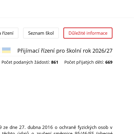
a řízení
Seznam škol
Důležité informace
Přijímací řízení pro školní rok 2026/27
Čeština
Українська
Počet podaných žádostí:
861
Počet přijatých dětí:
669
9 ze dne 27. dubna 2016 o ochraně fyzických osob v
 těchto údajů o zrušení směrnice 95/46/ES (obecné