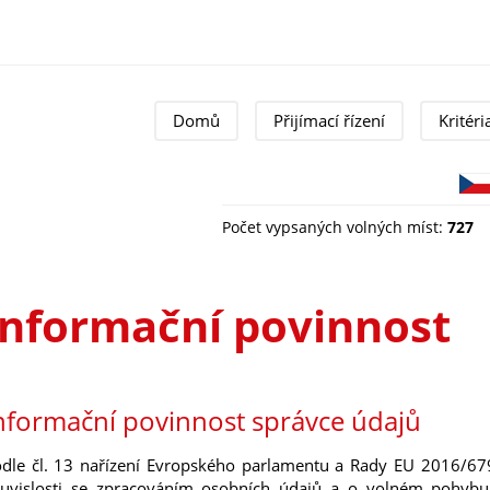
Domů
Přijímací řízení
Kritéri
Počet vypsaných volných míst:
727
Informační povinnost
nformační povinnost správce údajů
dle čl. 13 nařízení Evropského parlamentu a Rady EU 2016/67
uvislosti se zpracováním osobních údajů a o volném pohybu