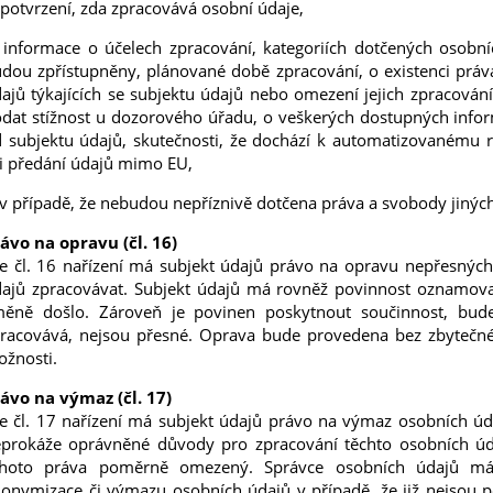
 potvrzení, zda zpracovává osobní údaje,
 informace o účelech zpracování, kategoriích dotčených osobn
dou zpřístupněny, plánované době zpracování, o existenci pr
ajů týkajících se subjektu údajů nebo omezení jejich zpracován
dat stížnost u dozorového úřadu, o veškerých dostupných infor
 subjektu údajů, skutečnosti, že dochází k automatizovanému 
i předání údajů mimo EU,
 v případě, že nebudou nepříznivě dotčena práva a svobody jiných
ávo na opravu (čl. 16)
e čl. 16 nařízení má subjekt údajů právo na opravu nepřesnýc
ajů zpracovávat. Subjekt údajů má rovněž povinnost oznamova
ěně došlo. Zároveň je povinen poskytnout součinnost, bude-
racovává, nejsou přesné. Oprava bude provedena bez zbytečn
žnosti.
ávo na výmaz (čl. 17)
e čl. 17 nařízení má subjekt údajů právo na výmaz osobních úda
prokáže oprávněné důvody pro zpracování těchto osobních úda
ohoto práva poměrně omezený. Správce osobních údajů má 
onymizace či výmazu osobních údajů v případě, že již nejsou p