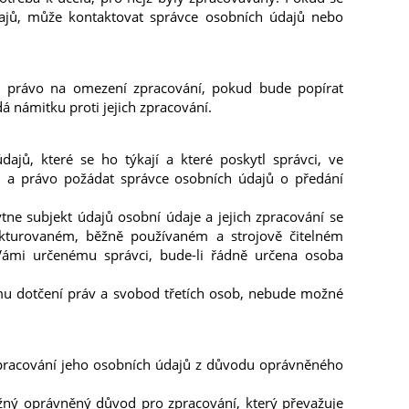
ajů, může kontaktovat správce osobních údajů nebo
u právo na omezení zpracování, pokud bude popírat
 námitku proti jejich zpracování.
dajů, které se ho týkají a které poskytl správci, ve
, a právo požádat správce osobních údajů o předání
ne subjekt údajů osobní údaje a jejich zpracování se
ukturovaném, běžně používaném a strojově čitelném
i Vámi určenému správci, bude-li řádně určena osoba
mu dotčení práv a svobod třetích osob, nebude možné
 zpracování jeho osobních údajů z důvodu oprávněného
ažný oprávněný důvod pro zpracování, který převažuje