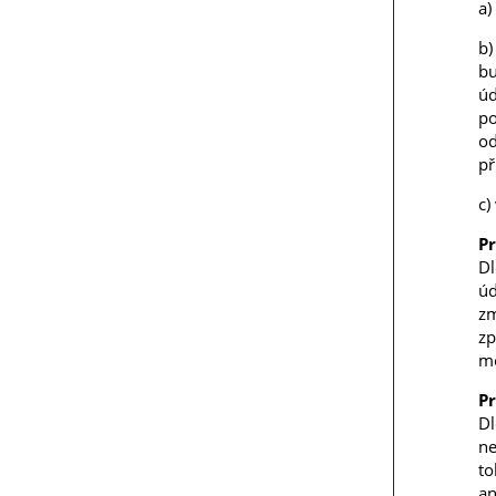
a)
b)
bu
úd
po
od
př
c)
Pr
Dl
úd
zm
zp
mo
Pr
Dl
ne
t
an