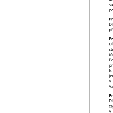
su
po
Pr
Dl
př
Pr
Dl
st
tě
Po
pr
fo
je
V 
Va
Pr
Dl
zá
V 