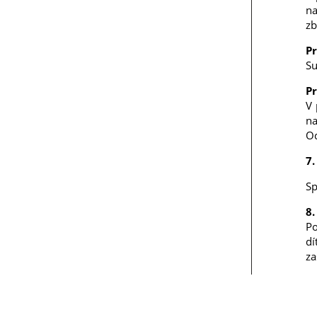
na
zb
Pr
Su
Pr
V 
na
Od
7.
Sp
8.
Po
dí
za