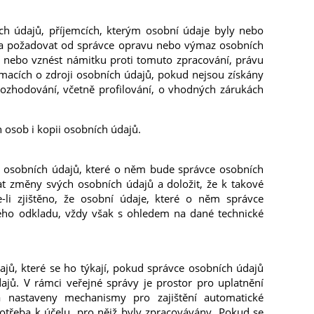
ích údajů, příjemcích, kterým osobní údaje byly nebo
áva požadovat od správce opravu nebo výmaz osobních
í nebo vznést námitku proti tomuto zpracování, právu
macích o zdroji osobních údajů, pokud nejsou získány
rozhodování, včetně profilování, o vhodných zárukách
 osob i kopii osobních údajů.
h osobních údajů, které o něm bude správce osobních
t změny svých osobních údajů a doložit, že k takové
li zjištěno, že osobní údaje, které o něm správce
ého odkladu, vždy však s ohledem na dané technické
jů, které se ho týkají, pokud správce osobních údajů
jů. V rámci veřejné správy je prostor pro uplatnění
nastaveny mechanismy pro zajištění automatické
otřeba k účelu, pro nějž byly zpracovávány. Pokud se