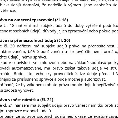
bjekt údajů domnívá, že nedošlo k výmazu jeho osobních úd
věřence.
ávo na omezení zpracování (čl. 18)
e čl. 18 nařízení má subjekt údajů do doby vyřešení podnět
esnost osobních údajů, důvody jejich zpracování nebo pokud podá
ávo na přenositelnost údajů (čl. 20)
e čl. 20 nařízení má subjekt údajů právo na přenositelnost ú
rukturovaném, běžně používaném a strojově čitelném formátu
chto údajů jinému správci.
kud v souvislosti se smlouvou nebo na základě souhlasu poskyt
ovádí automatizovaně, má právo získat takové údaje ve str
rmátu. Bude-li to technicky proveditelné, lze údaje předat 
dnající za příslušného správce a bude možné ji autorizovat.
případě, že by výkonem tohoto práva mohlo dojít k nepříznivé
ší žádosti vyhovět.
ávo vznést námitku (čl. 21)
e čl. 21 nařízení má subjekt údajů právo vznést námitku proti
jmu správce osobních údajů.
případě, že správce osobních údajů neprokáže, že existuje záv