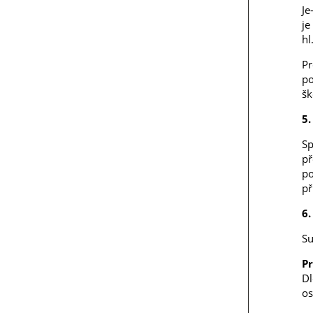
Je
je
hl
Pr
po
šk
5.
Sp
př
po
př
6.
Su
Pr
Dl
os