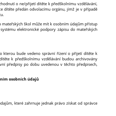
zhodnutí o ne/přijetí dítěte k předškolnímu vzdělávání,
ce dítěte předán odvolacímu orgánu, jímž je v případě
tu.
do mateřských škol může mít k osobním údajům přístup
 systému elektronické podpory zápisu do mateřských
kterou bude vedeno správní řízení o přijetí dítěte k
í dítěte k předškolnímu vzdělávání budou archivovány
rávní předpisy po dobu uvedenou v těchto předpisech,
váním osobních údajů
údajům, které zahrnuje jednak právo získat od správce