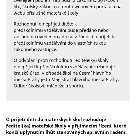
zveřejněn podle § 183 odst. 2 zákona č. 561/2004
Sb., školský zákon, na tomto webovém portálu a na
webu příslušné mateřské školy.
Rozhodnutí o nepřijetí dítěte k
předškolnímu vzdělávání bude předáno nebo
zasláno na uvedenou adresu v žádosti o přijetí k
předškolnímu vzdělávání do vlastních rukou
zákonného zástupce.
O odvolání proti rozhodnutí ředitele(ky) školy
o nepřijetí k předškolnímu vzdělávání rozhoduje
krajský úřad, v případě škol na území hlavního
města Prahy je to Magistrát hlavního města Prahy,
Odbor školství, mládeže a sportu.
O přijetí dětí do mateřských škol rozhoduje
ředitel(ka) mateřské školy v přijímacím řízení, které
končí uplynutím lhůt stanovených správním řádem.