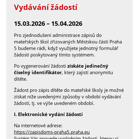
Vydávání žádostí
15.03.2026 – 15.04.2026
Pro zjednodušení administrace zápisů do
mateřských škol zřizovaných Městskou části Praha
5 budeme rádi, když využijete jednotný formulář
žádosti poskytovaný tímto systémem.
Po vygenerování žádosti
získáte jedinečný
číselný identifikátor
, který zajistí anonymitu
dítěte.
Žádost pro zápis dítěte do mateřské školy je možné
získat níže uvedenými
způsoby v období vydávání
žádostí, tj. ve výše uvedeném období.
I. Elektronické vydání žádosti
Na internetové adrese:
https://zapisdoms-praha5.praha.eu
Systém Vás provede vyplněním žádosti, kterou si