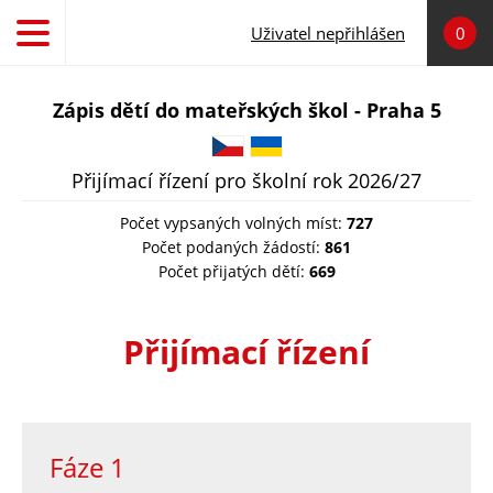
Přejít k hlavnímu obsahu
Uživatel nepřihlášen
0
Zápis dětí do mateřských škol - Praha 5
Čeština
Українська
Přijímací řízení pro školní rok 2026/27
Počet vypsaných volných míst:
727
Počet podaných žádostí:
861
Počet přijatých dětí:
669
Přijímací řízení
Fáze 1