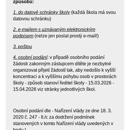
způsobů:
1. do datové schránky školy
(každá škola má svou
datovou schránku)
2. e-mailem s uznávaným elektronickým
podpisem
(nelze jen poslat prostý e-mail!)
3. poštou
4. osobní podání
: v případě osobního podání
žádosti zakonným zástupcem dítěte je nezbytné
organizovat přijetí žádostí tak, aby nedošlo k vyšší
koncentraci a k vyššímu pohybu osob v prostorách
školy - způsob stanoví ředitel školy - 15.03.2026 -
15.04.2026 viz stránky jednotlivých škol.
Osobní podání dle - Nařízení vlády ze dne 18. 3.
2020 č. 247 - II./c za dodržení podmínek
stanovených v tomto Nařízení vlády uvedených v
bodu I.