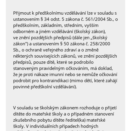
Přijmout k předškolnímu vzdělávání lze v souladu s
ustanovením § 34 odst. 5 zákona č. 561/2004 Sb., o
předškolním, základním, středním, vyšším
odborném a jiném vzdělávání (školský zákon),
ve znění pozdějších předpisů (dále jen „školský
zákon") a ustanovením § 50 zákona č. 258/2000
Sb., o ochraně veřejného zdraví a o změně
některých souvisejících zákonů, ve znění pozdějších
předpisů, pouze dítě, které se podrobilo
stanoveným pravidelným očkováním, má doklad,
že je proti nákaze imunní nebo se nemůže očkování
podrobit pro kontraindikaci (mimo dětí, které zahájí
povinné předškolní vzdělávání).
V souladu se školským zákonem rozhoduje o přijetí
dítěte do mateřské školy a o případném stanovení
zkušebního pobytu dítěte ředitel(ka) mateřské
školy. V individuálních případech hodných