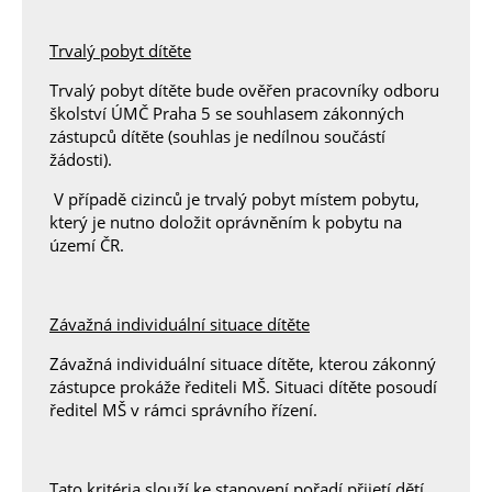
Trvalý pobyt dítěte
Trvalý pobyt dítěte bude ověřen pracovníky odboru
školství ÚMČ Praha 5 se souhlasem zákonných
zástupců dítěte (souhlas je nedílnou součástí
žádosti).
V případě cizinců je trvalý pobyt místem pobytu,
který je nutno doložit oprávněním k pobytu na
území ČR.
Závažná individuální situace dítěte
Závažná individuální situace dítěte, kterou zákonný
zástupce prokáže řediteli MŠ. Situaci dítěte posoudí
ředitel MŠ v rámci správního řízení.
Tato kritéria slouží ke stanovení pořadí přijetí dětí