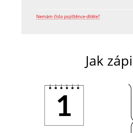
Nemám číslo pojištěnce-dítěte?
Jak záp
1.