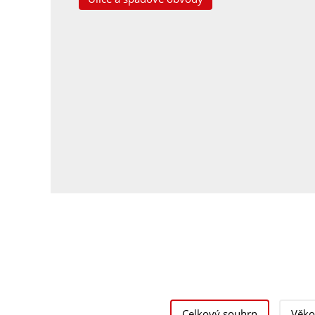
Celkový souhrn
Věko