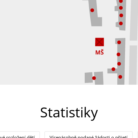
Statistiky
vé rozložení dětí
Vícenásobně podané žádosti o přijetí