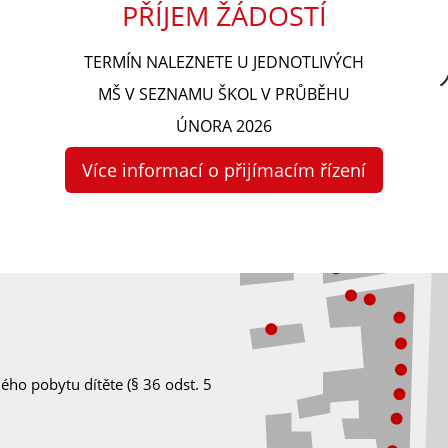
PŘÍJEM ŽÁDOSTÍ
TERMÍN NALEZNETE U JEDNOTLIVÝCH
MŠ V SEZNAMU ŠKOL V PRŮBĚHU
ÚNORA 2026
Více informací o přijímacím řízení
ého pobytu dítěte (§ 36 odst. 5