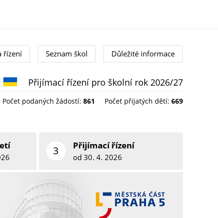
a řízení
Seznam škol
Důležité informace
Přijímací řízení pro školní rok 2026/27
Čeština
Українська
Počet podaných žádostí:
861
Počet přijatých dětí:
669
etí
Přijímací řízení
3
026
od 30. 4. 2026