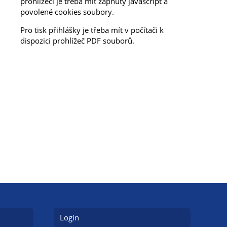
prohlížeči je třeba mít zapnutý javascript a
povolené cookies soubory.
Pro tisk přihlášky je třeba mít v počítači k
dispozici prohlížeč PDF souborů.
Login