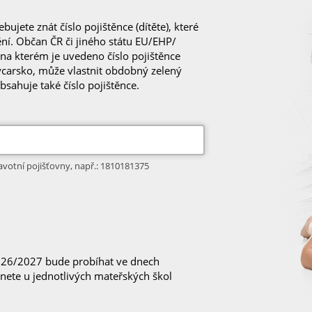
bujete znát číslo pojištěnce (dítěte), které
ní. Občan ČR či jiného státu EU/EHP/
 na kterém je uvedeno číslo pojištěnce
výcarsko, může vlastnit obdobný zelený
sahuje také číslo pojištěnce.
ravotní pojišťovny, např.: 1810181375
2026/2027 bude probíhat ve dnech
nete u jednotlivých mateřských škol