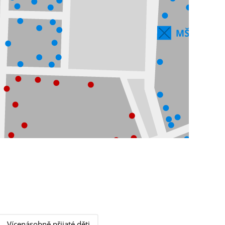
Vícenásobně přijaté děti