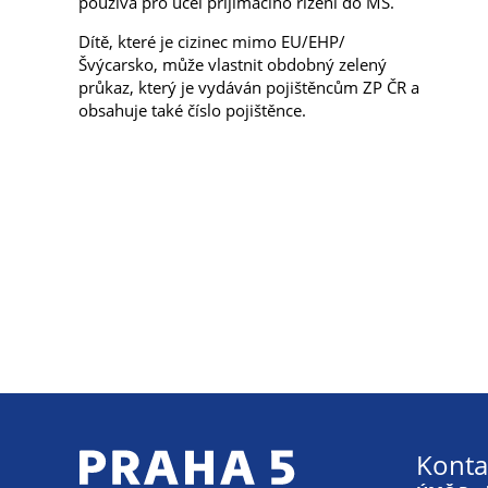
používá pro účel přijímacího řízení do MŠ.
Dítě, které je cizinec mimo EU/EHP/
Švýcarsko, může vlastnit obdobný zelený
průkaz, který je vydáván pojištěncům ZP ČR a
obsahuje také číslo pojištěnce.
Konta