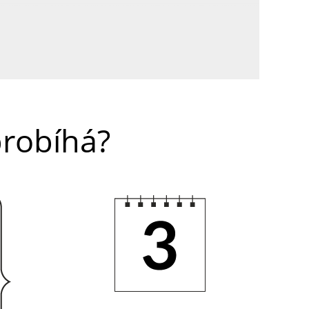
probíhá?
3.